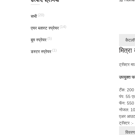
उत्पाद श्रेणियां
(20)
सभी
(14)
एयर ब्लास्ट स्प्रेयर
(5)
बूम स्प्रेयर
कैटलॉ
मित्रा 
(1)
डस्टर स्प्रेयर
ट्रॅक्टर मा
उपयुक्त फ
टॅंक: 200
पंप: 55 ए
फॅन: 550 
नोजल: 1
एअर आउटप
ट्रॅक्टर 
विवरण 