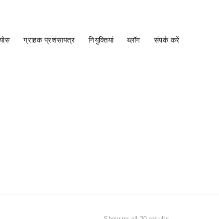
ंग्रेजी | ENGLISH WEBSITE
मूल्य जानकारी प्राप्त करें
कैटलॉग डाउनलोड करें
ियोस
ग्राहक प्रशंसापत्र
नियुक्तियां
ब्लॉग
संपर्क करें
ER
Showing all 20 results