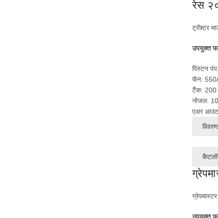
रेस २
ट्रॅक्टर
मा
उपयुक्त फ
पिस्टन पं
फॅन: 550
टैंक: 200
नोजल: 10
एअर आउटप
विवरण 
कैटलॉ
ग्रेपम
ग्रेपमास्टर
उपयुक्त फ