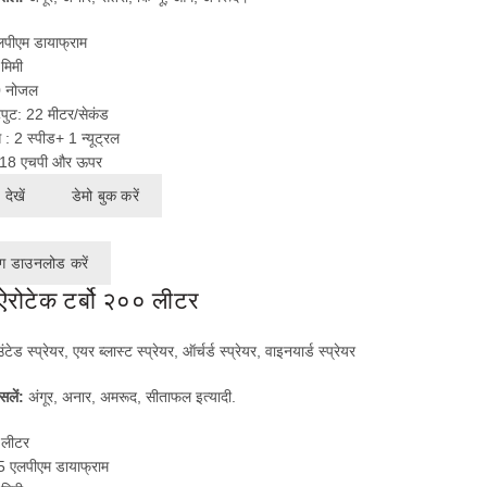
लपीएम डायाफ्राम
मिमी
0 नोजल
ुट: 22 मीटर/सेकंड
 : 2 स्पीड+ 1 न्यूट्रल
:- 18 एचपी और ऊपर
देखें
डेमो बुक करें
ग डाउनलोड करें
 ऐरोटेक टर्बो २०० लीटर
उंटेड स्प्रेयर, एयर ब्लास्ट स्प्रेयर, ऑर्चर्ड स्प्रेयर, वाइनयार्ड स्प्रेयर
सलें:
अंगूर, अनार, अमरूद, सीताफल इत्यादी.
 लीटर
5 एलपीएम डायाफ्राम