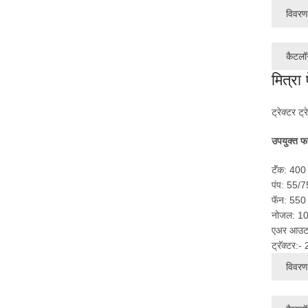
विवरण 
कैटलॉ
मित्रा
ट्रेक्टर ट्र
उपयुक्त फ
टॅंक: 400
पंप: 55/7
फॅन: 550 
नोजल: 1
एअर आउटप
ट्रॅक्टर:
विवरण 