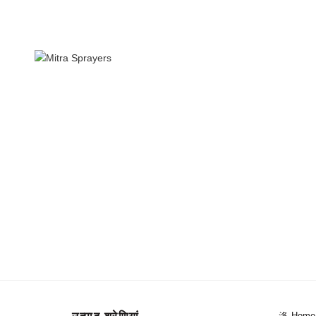
info@mitraweb.in
+91-9766975903
O
Home