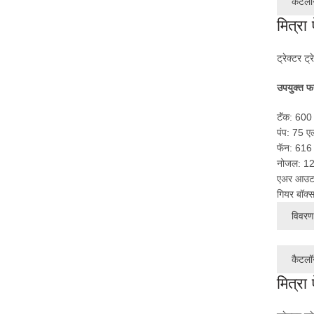
कैटलॉ
मित्रा
ट्रेक्टर ट्
उपयुक्त फ
टॅंक: 600
पंप: 75 ए
फॅन: 616 
नोजल: 1
एअर आउटप
गियर बॉक्स
विवरण 
कैटलॉ
मित्रा