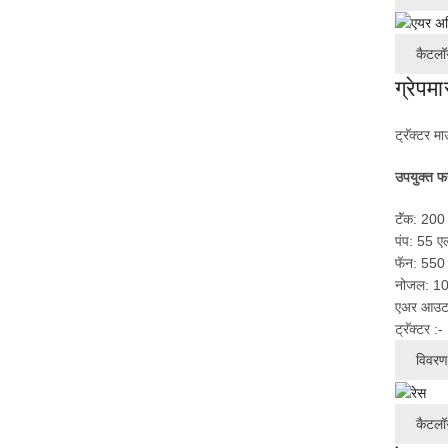
कैटलॉ
ग्रेपम
ट्रॅक्टर मा
उपयुक्त फ
टॅंक: 200
पंप: 55 ए
फॅन: 550 
नोजल: 1
एअर आउटप
ट्रॅक्टर 
विवरण 
कैटलॉ