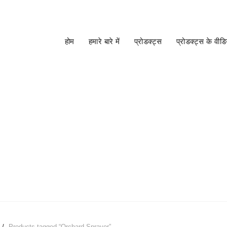
अ
होम
हमारे बारे में
प्रोडक्ट्स
प्रोडक्ट्स के वीड
RCHARD SPRAY
Products tagged “Orchard Sprayer”