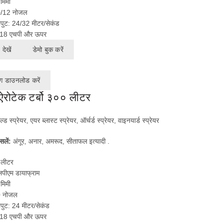
मिमी
0/12 नोजल
ुट: 24/32 मीटर/सेकंड
:- 18 एचपी और ऊपर
देखें
डेमो बुक करें
ग डाउनलोड करें
 ऐरोटेक टर्बो ३०० लीटर
ेल्ड स्प्रेयर, एयर ब्लास्ट स्प्रेयर, ऑर्चर्ड स्प्रेयर, वाइनयार्ड स्प्रेयर
सलें:
अंगूर, अनार, अमरूद, सीताफल इत्यादी .
 लीटर
लपीएम डायाफ्राम
मिमी
0 नोजल
ुट: 24 मीटर/सेकंड
:- 18 एचपी और ऊपर