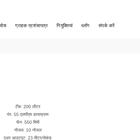
ंग्रेजी | ENGLISH WEBSITE
मूल्य जानकारी प्राप्त करें
कैटलॉग डाउनलोड करें
ियोस
ग्राहक प्रशंसापत्र
नियुक्तियां
ब्लॉग
संपर्क करें
टॅंक: 200 लीटर
पंप: 55 एलपीएम डायाफ्राम
फॅन: 550 मिमी
नोजल: 10 नोजल
एअर आउटपुट: 23 मीटर/सेकंड