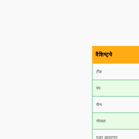
वैशिष्ट्ये
टॅंक
पंप
फॅन
नोजल
एअर आउटपुट