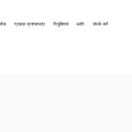
ंग्रेजी | ENGLISH WEBSITE
मूल्य जानकारी प्राप्त करें
कैटलॉग डाउनलोड करें
ियोस
ग्राहक प्रशंसापत्र
नियुक्तियां
ब्लॉग
संपर्क करें