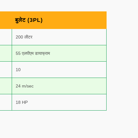
बुलेट (3PL)
200 लीटर
55 एलपीएम डायाफ्राम
10
24 m/sec
18 HP