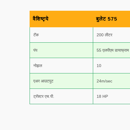
वैशिष्ट्ये
बुलेट 575
टॅंक
200 लीटर
पंप
55 एलपीएम डायाफ्राम
नोझल
10
एअर आउटपुट
24m/sec
ट्रॅक्टर एच.पी.
18 HP