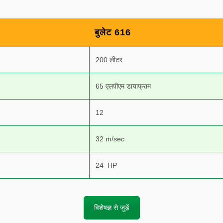
बुलेट 616
200 लीटर
65 एलपीएम डायाफ्राम
12
32 m/sec
24 HP
विशेषज्ञ से जुड़ें